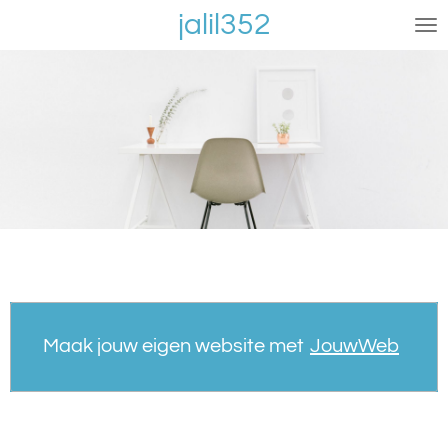
jalil352
Ga
direct
naar
de
hoofdinhoud
Maak jouw eigen website met
JouwWeb